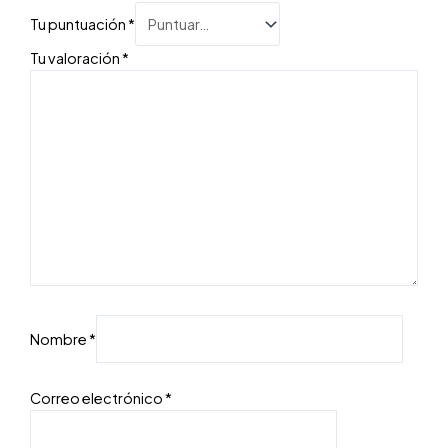
Tu puntuación
*
Tu valoración
*
Nombre
*
Correo electrónico
*