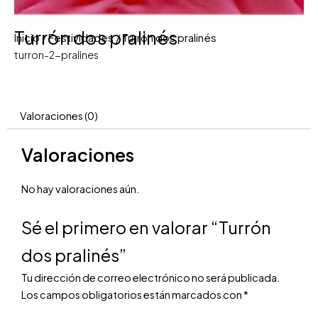
Turrón dos pralinés
Inicio
/
Festividades
/ Turrón dos pralinés
turron-2-pralines
Valoraciones (0)
Valoraciones
No hay valoraciones aún.
Sé el primero en valorar “Turrón
dos pralinés”
Tu dirección de correo electrónico no será publicada.
Los campos obligatorios están marcados con
*