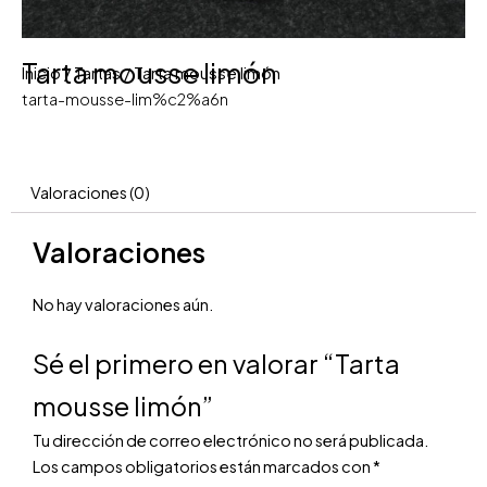
Tarta mousse limón
Inicio
/
Tartas
/ Tarta mousse limón
tarta-mousse-lim%c2%a6n
Valoraciones (0)
Valoraciones
No hay valoraciones aún.
Sé el primero en valorar “Tarta
mousse limón”
Tu dirección de correo electrónico no será publicada.
Los campos obligatorios están marcados con
*