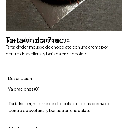
Tarta kinder 7 rac.
Inicio
/
Tartas
/ Tarta kinder 7 rac.
Tarta kinder, mousse de chocolate con una crema por
dentro de avellana, y bañada en chocolate.
Descripción
Valoraciones (0)
Tarta kinder, mousse de chocolate con una crema por
dentro de avellana, y bañada en chocolate.