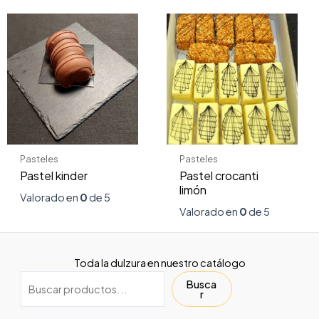
Pasteles
Pasteles
Pastel kinder
Pastel crocanti
limón
Valorado en
0
de 5
Valorado en
0
de 5
Toda la dulzura en nuestro catálogo
Busca
r