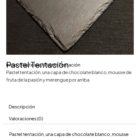
Pastel Tentación
Inicio
/
Pasteles
/ Pastel Tentación
Pastel tentación, una capa de chocolate blanco, mousse de
fruta de la pasión y merengue por arriba.
Descripción
Valoraciones (0)
Pastel tentación, una capa de chocolate blanco, mousse