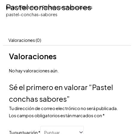
Pastel conchas sabores
Inicio
/
Pasteles
/ Pastel conchas sabores
pastel-conchas-sabores
Valoraciones (0)
Valoraciones
No hay valoraciones aún.
Sé el primero en valorar “Pastel
conchas sabores”
Tu dirección de correo electrónico no será publicada.
Los campos obligatorios están marcados con
*
Tu puntuación
*